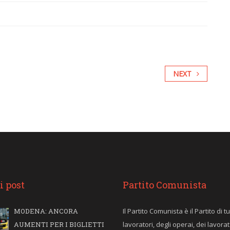
NEXT
i post
Partito Comunista
MODENA: ANCORA
Il Partito Comunista è il Partito di tut
AUMENTI PER I BIGLIETTI
lavoratori, degli operai, dei lavorat