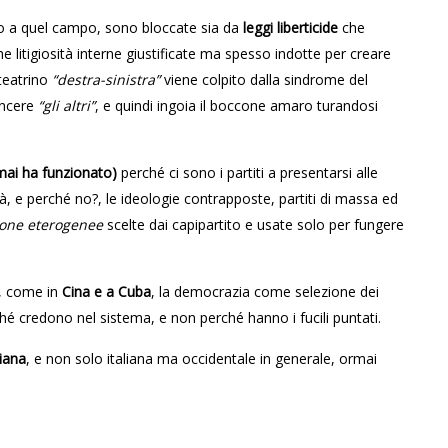
 o a quel campo, sono bloccate sia da
leggi liberticide
che
he litigiosità interne giustificate ma spesso indotte per creare
 teatrino
“destra-sinistra”
viene colpito dalla sindrome del
incere
“gli altri”
, e quindi ingoia il boccone amaro turandosi
mai ha funzionato)
perché ci sono i partiti a presentarsi alle
ità, e perché no?, le ideologie contrapposte, partiti di massa ed
one eterogenee
scelte dai capipartito e usate solo per fungere
e, come in
Cina e a Cuba
, la democrazia come selezione dei
ché credono nel sistema, e non perché hanno i fucili puntati.
liana
, e non solo italiana ma occidentale in generale, ormai