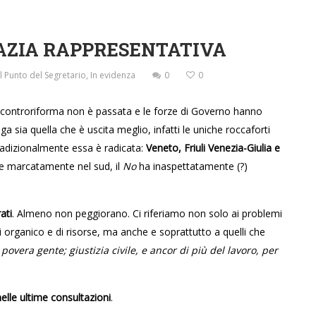
ZIA RAPPRESENTATIVA
Il Punto del Segretario
,
In evidenza
0
0
a controriforma non è passata e le forze di Governo hanno
a sia quella che è uscita meglio, infatti le uniche roccaforti
adizionalmente essa è radicata:
Veneto, Friuli Venezia-Giulia e
a, e marcatamente nel sud, il
No
ha inaspettatamente (?)
ati
. Almeno non peggiorano. Ci riferiamo non solo ai problemi
i organico e di risorse, ma anche e soprattutto a quelli che
 povera gente; giustizia civile, e ancor di più del lavoro, per
elle ultime consultazioni
.