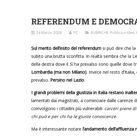
REFERENDUM E DEMOCRA
24 Marzo 2026
PC
RUBRICHE
,
Politica e Idee
,
Sul merito dell’esito del referendum
si può dire che l
subito una brutta sconfitta. In realtà sembra che la Leg
della destra dove il
Sì
ha prevalso sono quelle dove tr
Lombardia (ma non Milano)
. Invece nel resto d’Itali
prevalso.
Persino nel Lazio
.
I grandi problemi della giustizia in Italia restano inalter
lamentati dai magistrati, a cominciare dalle carenze d
coinvolgono i cittadini più vulnerabili:
carceri piene di
chi può e per chi ha le giuste conoscenze
.
Ma è interessante notare
l’andamento dell’affluenza n