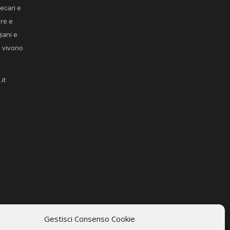
recari e
ere e
giani e
he vivono
it
Gestisci Consenso Cookie