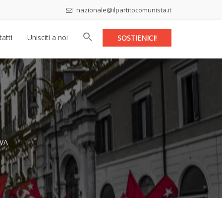
nazionale@ilpartitocomunista.it
atti
Unisciti a noi
SOSTIENICI!
VA