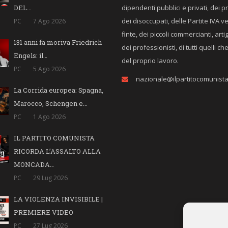
DEL…
dipendenti pubblici e privati, dei p
dei disoccupati, delle Partite IVA v
PC
7 Ago 2026
finte, dei piccoli commercianti, arti
131 anni fa moriva Friedrich
dei professionisti, di tutti quelli c
Engels: il…
del proprio lavoro.
PC
5 Ago 2026
nazionale@ilpartitocomunista.
La Corrida europea: Spagna,
Marocco, Schengen e…
PC
1 Ago 2026
IL PARTITO COMUNISTA
RICORDA L’ASSALTO ALLA
MONCADA…
PC
29 Lug 2026
LA VIOLENZA INVISIBILE |
PREMIERE VIDEO
PC
27 Lug 2026