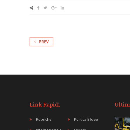
PREV
Link Rapidi
Ultim
Rubriche
Politica E Idee