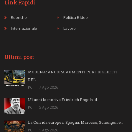
Link Rapidi
Rubriche
Politica E Idee
Internazionale
Lavoro
Ultimi post
MODENA: ANCORA AUMENTI PER I BIGLIETTI
DEL…
PC
7 Ago 2026
131 anni fa moriva Friedrich Engels: il…
PC
5 Ago 2026
La Corrida europea: Spagna, Marocco, Schengen e…
PC
1 Ago 2026