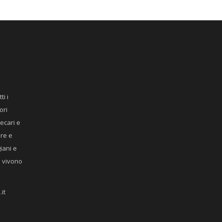
ti i
ori
recari e
ere e
giani e
he vivono
it