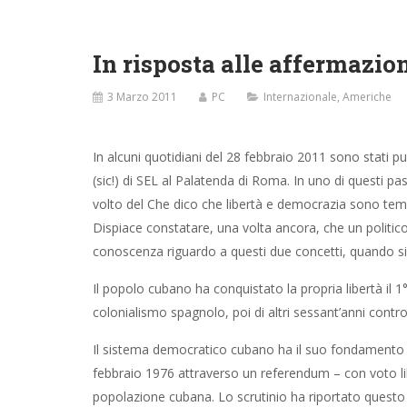
In risposta alle affermazio
3 Marzo 2011
PC
Internazionale
,
Americhe
In alcuni quotidiani del 28 febbraio 2011 sono stati pub
(sic!) di SEL al Palatenda di Roma. In uno di questi pa
volto del Che dico che libertà e democrazia sono te
Dispiace constatare, una volta ancora, che un politico 
conoscenza riguardo a questi due concetti, quando si 
Il popolo cubano ha conquistato la propria libertà il 1
colonialismo spagnolo, poi di altri sessant’anni contro i
Il sistema democratico cubano ha il suo fondamento n
febbraio 1976 attraverso un referendum – con voto libe
popolazione cubana. Lo scrutinio ha riportato questo r