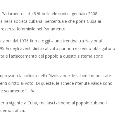
Parlamento – il 43 % nelle elezioni di gennaio 2008 –
za nella società cubana, percentuale che pone Cuba ai
 presenza femminile nel Parlamento.
lezioni dal 1976 fino a oggi – una trentina tra Nazionali,
l 95 % degli aventi diritto al voto pur non essendo obbligatorio
alità e l’attaccamento del popolo a questo sistema sono
omprovano la solidità della Rivoluzione: le schede depositate
enti diritto al voto. Di queste, le schede ritenute valide sono
ate solamente l’1 %.
 sistema vigente a Cuba, ma lasci almeno al popolo cubano il
 e democratica.