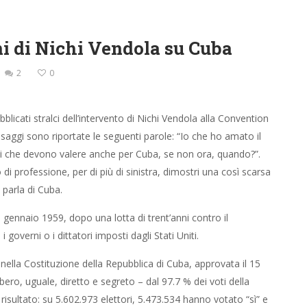
ni di Nichi Vendola su Cuba
2
0
blicati stralci dell’intervento di Nichi Vendola alla Convention
ssaggi sono riportate le seguenti parole: “Io che ho amato il
mi che devono valere anche per Cuba, se non ora, quando?”.
di professione, per di più di sinistra, dimostri una così scarsa
parla di Cuba.
° gennaio 1959, dopo una lotta di trent’anni contro il
 governi o i dittatori imposti dagli Stati Uniti.
ella Costituzione della Repubblica di Cuba, approvata il 15
ro, uguale, diretto e segreto – dal 97.7 % dei voti della
isultato: su 5.602.973 elettori, 5.473.534 hanno votato “sì” e