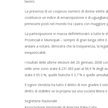
lavoro.
La presenza di un cospicuo numero di donne elette al 
costituisce un indice di emancipazione e di uguaglian
primissimi posti nel mondo tra i paesi con maggiore
La partecipazione in massa dell’elettorato a tutte le e
Provinciali e Municipali – sempre di gran lunga oltre i
andare a votare, dimostra che la trasparenza, la leg
inequivocabili.
I risultati delle ultime elezioni del 20 gennaio 2008 c
nelle urne sono state 8.231.365 pari al 96.9 % degli av
state il 95.3 %, quelle bianche il 3.7 % e quelle annull
Il signor Vendola ha tutto il diritto di non gradire il
diritto di stabilire se la propria sia una società libera
Segreteria Nazionale
Associazione Nazionale di Amicizia Italia-Cuba