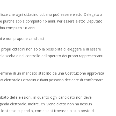
bilisce che ogni cittadino cubano può essere eletto Delegato a
e purché abbia compiuto 16 anni. Per essere eletto Deputato
bia compiuto 18 anni.
ni e non propone candidati.
opri cittadini non solo la possibilità di eleggere e di essere
lla scelta e nel controllo dell’operato dei propri rappresentanti
al termine di un mandato stabilito da una Costituzione approvata
o elettorale i cittadini cubani possono decidere di confermare
tato delle elezioni, in quanto ogni candidato non deve
nda elettorale. Inoltre, chi viene eletto non ha nessun
o stesso stipendio, come se si trovasse al suo posto di