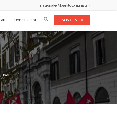
nazionale@ilpartitocomunista.it
atti
Unisciti a noi
SOSTIENICI!
 Cuba