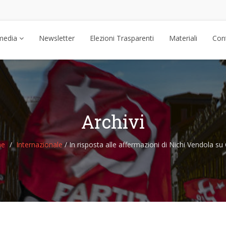
media
Newsletter
Elezioni Trasparenti
Materiali
Cont
Archivi
e
Internazionale
/
In risposta alle affermazioni di Nichi Vendola su