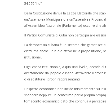
54.070 “no”.
Dalla Costituzione deriva la Legge Elettorale che sta
un’Assemblea Municipale o a un’Assemblea Provincial
all’Assemblea Nazionale (Parlamento) occorre che ab
Il Partito Comunista di Cuba non partecipa alle elezio
La democrazia cubana è un sistema che garantisce ai pr
eletti, ma anche un ruolo attivo nella proposizione, ne
istituzionali.
Ogni carica istituzionale, a qualsiasi livello, decade 
direttamente dal popolo cubano. Attraverso il process
o di sostituire i propri rappresentanti.
L’aspetto economico non incide minimamente sul risul
spendere neppure un centesimo per la propria propaga
tornaconto economico dato che continua a percepire l