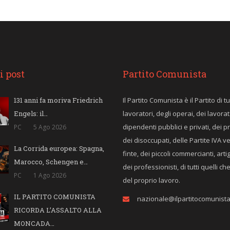
i post
Partito Comunista
131 anni fa moriva Friedrich
Il Partito Comunista è il Partito di tut
Engels: il…
lavoratori, degli operai, dei lavorat
dipendenti pubblici e privati, dei p
PC
5 Ago 2026
dei disoccupati, delle Partite IVA v
La Corrida europea: Spagna,
finte, dei piccoli commercianti, arti
Marocco, Schengen e…
dei professionisti, di tutti quelli c
PC
1 Ago 2026
del proprio lavoro.
IL PARTITO COMUNISTA
nazionale@ilpartitocomunista.
RICORDA L’ASSALTO ALLA
MONCADA…