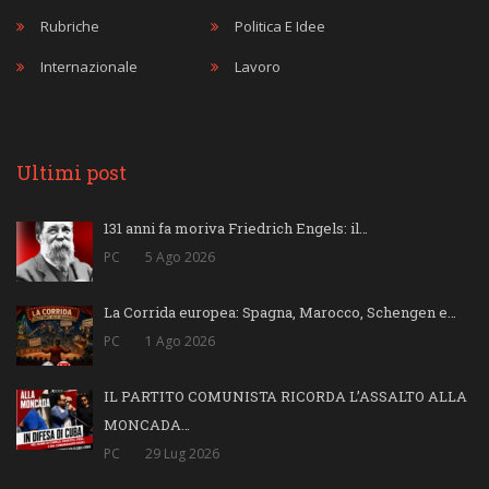
Rubriche
Politica E Idee
Internazionale
Lavoro
Ultimi post
131 anni fa moriva Friedrich Engels: il…
PC
5 Ago 2026
La Corrida europea: Spagna, Marocco, Schengen e…
PC
1 Ago 2026
IL PARTITO COMUNISTA RICORDA L’ASSALTO ALLA
MONCADA…
PC
29 Lug 2026