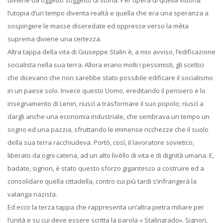
diviene da oggetto soggetto di storia. Per opera di quella vittoria
l’utopia d’uri tempo diventa realtà e quella che era una speranza a
sospingere le masse diseredate ed oppresse verso la mèta
suprema diviene una certezza.
Altra tappa della vita di Giuseppe Stalin è, a mio avviso, l’edificazione
socialista nella sua terra. Allora erano molti i pessimisti, gli scettici
che dicevano che non sarebbe stato possibile edificare il socialismo
in un paese solo. Invece questo Uomo, ereditando il pensiero e lo
insegnamento di Lenin, riuscì a trasformare il suo popolo; riuscì a
dargli anche una economia industriale, che sembrava un tempo un
sogno ed una pazzia, sfruttando le immense ricchezze che il suolo
della sua terra racchiudeva. Portò, così, il lavoratore sovietico,
liberato da ogni catena, ad un alto livèllo di vita e di dignità umana. E,
badate, signori, è stato questo sforzo gigantesco a costruire ed a
consolidare quella cittadella, contro cui più tardi s’infrangerà la
valanga nazista.
Ed ecco la terza tappa che rappresenta un’altra pietra miliare per
l’unità e su cui deve essere scritta la parola « Stalingrado». Signori,