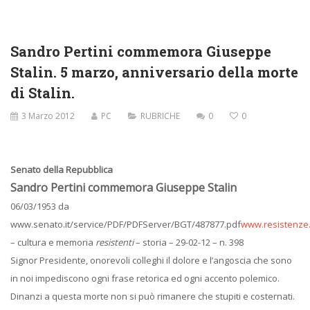
Sandro Pertini commemora Giuseppe
Stalin. 5 marzo, anniversario della morte
di Stalin.
3 Marzo 2012
PC
RUBRICHE
0
0
Senato della Repubblica
Sandro Pertini commemora Giuseppe Stalin
06/03/1953 da
www.senato.it/service/PDF/PDFServer/BGT/487877.pdf
www.resistenze
– cultura e memoria
resistenti
– storia – 29-02-12 – n. 398
Signor Presidente, onorevoli colleghi il dolore e l’angoscia che sono
in noi impediscono ogni frase retorica ed ogni accento polemico.
Dinanzi a questa morte non si può rimanere che stupiti e costernati.