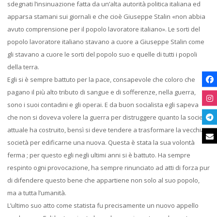
sdegnati l’insinuazione fatta da un’alta autorità politica italiana ed
apparsa stamani sui giornali e che cioè Giuseppe Stalin «non abbia
avuto comprensione per il popolo lavoratore italiano». Le sorti del
popolo lavoratore italiano stavano a cuore a Giuseppe Stalin come
gli stavano a cuore le sorti del popolo suo e quelle di tutti i popoli
della terra.
Egli si è sempre battuto per la pace, consapevole che coloro che
pagano il più alto tributo di sangue e di sofferenze, nella guerra,
sono i suoi contadini e gli operai. E da buon socialista egli sapeva
che non si doveva volere la guerra per distruggere quanto la società
attuale ha costruito, bensì si deve tendere a trasformare la vecchia
società per edificarne una nuova. Questa è stata la sua volontà
ferma ; per questo egli negli ultimi anni si è battuto. Ha sempre
respinto ogni provocazione, ha sempre rinunciato ad atti di forza pur
di difendere questo bene che appartiene non solo al suo popolo,
ma a tutta l’umanità.
L’ultimo suo atto come statista fu precisamente un nuovo appello