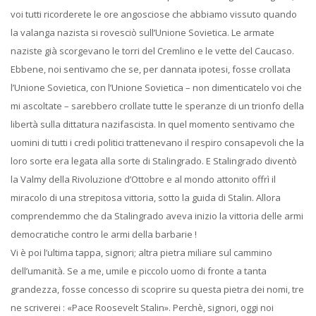
voi tutti ricorderete le ore angosciose che abbiamo vissuto quando
la valanga nazista si rovesciò sull’Unione Sovietica. Le armate
naziste già scorgevano le torri del Cremlino e le vette del Caucaso.
Ebbene, noi sentivamo che se, per dannata ipotesi, fosse crollata
l’Unione Sovietica, con l’Unione Sovietica – non dimenticatelo voi che
mi ascoltate – sarebbero crollate tutte le speranze di un trionfo della
libertà sulla dittatura nazifascista. In quel momento sentivamo che
uomini di tutti i credi politici trattenevano il respiro consapevoli che la
loro sorte era legata alla sorte di Stalingrado. E Stalingrado diventò
la Valmy della Rivoluzione d’Ottobre e al mondo attonito offrì il
miracolo di una strepitosa vittoria, sotto la guida di Stalin. Allora
comprendemmo che da Stalingrado aveva inizio la vittoria delle armi
democratiche contro le armi della barbarie !
Vi è poi l’ultima tappa, signori; altra pietra miliare sul cammino
dell’umanità. Se a me, umile e piccolo uomo di fronte a tanta
grandezza, fosse concesso di scoprire su questa pietra dei nomi, tre
ne scriverei : «Pace Roosevelt Stalin». Perchè, signori, oggi noi