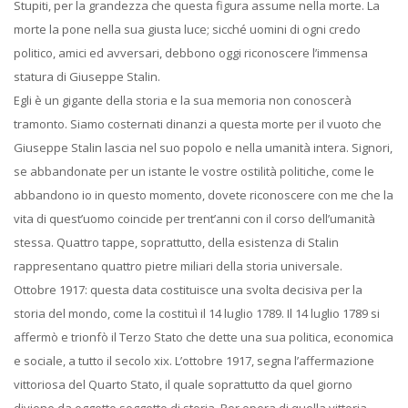
Stupiti, per la grandezza che questa figura assume nella morte. La
morte la pone nella sua giusta luce; sicché uomini di ogni credo
politico, amici ed avversari, debbono oggi riconoscere l’immensa
statura di Giuseppe Stalin.
Egli è un gigante della storia e la sua memoria non conoscerà
tramonto. Siamo costernati dinanzi a questa morte per il vuoto che
Giuseppe Stalin lascia nel suo popolo e nella umanità intera. Signori,
se abbandonate per un istante le vostre ostilità politiche, come le
abbandono io in questo momento, dovete riconoscere con me che la
vita di quest’uomo coincide per trent’anni con il corso dell’umanità
stessa. Quattro tappe, soprattutto, della esistenza di Stalin
rappresentano quattro pietre miliari della storia universale.
Ottobre 1917: questa data costituisce una svolta decisiva per la
storia del mondo, come la costituì il 14 luglio 1789. Il 14 luglio 1789 si
affermò e trionfò il Terzo Stato che dette una sua politica, economica
e sociale, a tutto il secolo xix. L’ottobre 1917, segna l’affermazione
vittoriosa del Quarto Stato, il quale soprattutto da quel giorno