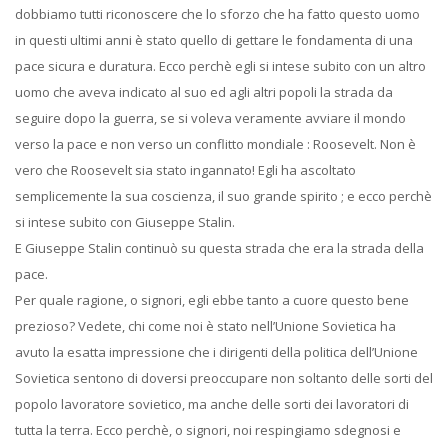
dobbiamo tutti riconoscere che lo sforzo che ha fatto questo uomo
in questi ultimi anni è stato quello di gettare le fondamenta di una
pace sicura e duratura. Ecco perchè egli si intese subito con un altro
uomo che aveva indicato al suo ed agli altri popoli la strada da
seguire dopo la guerra, se si voleva veramente avviare il mondo
verso la pace e non verso un conflitto mondiale : Roosevelt. Non è
vero che Roosevelt sia stato ingannato! Egli ha ascoltato
semplicemente la sua coscienza, il suo grande spirito ; e ecco perchè
si intese subito con Giuseppe Stalin.
E Giuseppe Stalin continuò su questa strada che era la strada della
pace.
Per quale ragione, o signori, egli ebbe tanto a cuore questo bene
prezioso? Vedete, chi come noi è stato nell’Unione Sovietica ha
avuto la esatta impressione che i dirigenti della politica dell’Unione
Sovietica sentono di doversi preoccupare non soltanto delle sorti del
popolo lavoratore sovietico, ma anche delle sorti dei lavoratori di
tutta la terra. Ecco perchè, o signori, noi respingiamo sdegnosi e