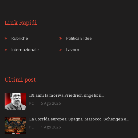
Link Rapidi
Rubriche
Politica E Idee
Internazionale
Lavoro
Ultimi post
131 anni fa moriva Friedrich Engels: il…
PC
5 Ago 2026
La Corrida europea: Spagna, Marocco, Schengen e…
PC
1 Ago 2026