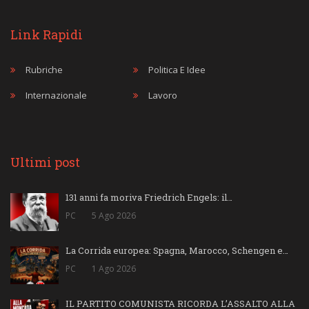
Link Rapidi
Rubriche
Politica E Idee
Internazionale
Lavoro
Ultimi post
131 anni fa moriva Friedrich Engels: il…
PC
5 Ago 2026
La Corrida europea: Spagna, Marocco, Schengen e…
PC
1 Ago 2026
IL PARTITO COMUNISTA RICORDA L’ASSALTO ALLA