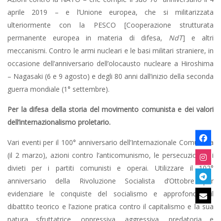
aprile 2019 – e l’Unione europea, che si militarizzata
ulteriormente con la PESCO [Cooperazione strutturata
permanente europea in materia di difesa,
NdT
] e altri
meccanismi. Contro le armi nucleari e le basi militari straniere, in
occasione dell’anniversario dell’olocausto nucleare a Hiroshima
– Nagasaki (6 e 9 agosto) e degli 80 anni dall’inizio della seconda
guerra mondiale (1° settembre).
Per la difesa della storia del movimento comunista e dei valori
dell’internazionalismo proletario.
Vari eventi per il 100° anniversario dell’Internazionale Comunista
(il 2 marzo), azioni contro l’anticomunismo, le persecuzioni e i
divieti per i partiti comunisti e operai. Utilizzare il 102°
anniversario della Rivoluzione Socialista d’Ottobre per
evidenziare le conquiste del socialismo e approfondire il
dibattito teorico e l’azione pratica contro il capitalismo e la sua
natura sfruttatrice, oppressiva, aggressiva, predatoria e