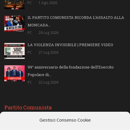
PC
1 Ago 2026
IL PARTITO COMUNISTA RICORDA L’ASSALTO ALLA
MONCADA…
PC
29 Lug 2026
LA VIOLENZA INVISIBILE | PREMIERE VIDEO
PC
27 Lug 2026
99° anniversario della fondazione dell’Esercito
Popolare di…
PC
22 Lug 2026
Partito Comunista
Gestisci Consenso Cookie
Il Partito Comunista è il Partito di tutti i lavoratori, degli operai, dei
lavoratori dipendenti pubblici e privati, dei precari e dei disoccupati,