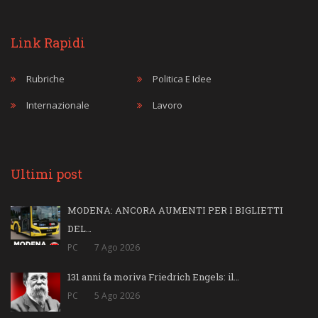
Link Rapidi
Rubriche
Politica E Idee
Internazionale
Lavoro
Ultimi post
MODENA: ANCORA AUMENTI PER I BIGLIETTI
DEL…
PC
7 Ago 2026
131 anni fa moriva Friedrich Engels: il…
PC
5 Ago 2026