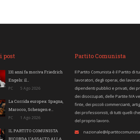
i post
Partito Comunista
131 anni fa moriva Friedrich
Il Partito Comunista è il Partito di tut
Engels: il…
lavoratori, degli operai, dei lavorat
dipendenti pubblici e privati, dei p
PC
5 Ago 2026
dei disoccupati, delle Partite IVA v
La Corrida europea: Spagna,
finte, dei piccoli commercianti, arti
Marocco, Schengen e…
dei professionisti, di tutti quelli c
PC
1 Ago 2026
del proprio lavoro.
IL PARTITO COMUNISTA
nazionale@ilpartitocomunista.
RICORDA L’ASSALTO ALLA