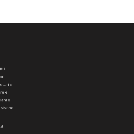
ti i
ori
recari e
ere e
giani e
he vivono
it