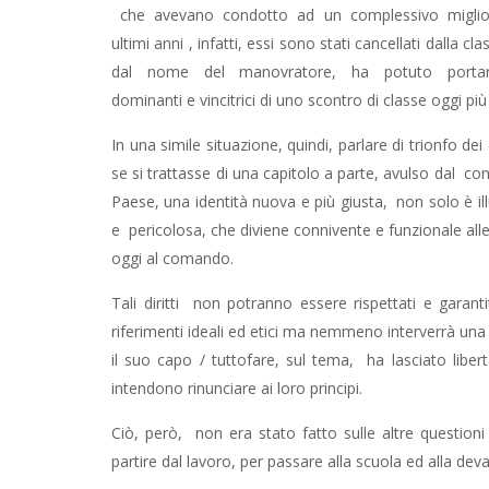
che avevano condotto ad un complessivo migliora
ultimi anni , infatti, essi sono stati cancellati dalla c
dal nome del manovratore, ha potuto porta
dominanti e vincitrici di uno scontro di classe oggi pi
In una simile situazione, quindi, parlare di trionfo dei d
se si trattasse di una capitolo a parte, avulso dal co
Paese, una identità nuova e più giusta, non solo è il
e pericolosa, che diviene connivente e funzionale alle
oggi al comando.
Tali diritti non potranno essere rispettati e garanti
riferimenti ideali ed etici ma nemmeno interverrà una 
il suo capo / tuttofare, sul tema, ha lasciato lib
intendono rinunciare ai loro principi.
Ciò, però, non era stato fatto sulle altre questioni 
partire dal lavoro, per passare alla scuola ed alla dev