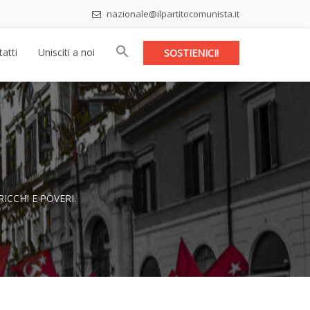
nazionale@ilpartitocomunista.it
atti
Unisciti a noi
SOSTIENICI!
 RICCHI E POVERI.