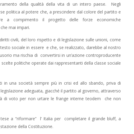
mento della qualità della vita di un intero paese. Negli
lasse politica al potere che, a prescindere dal colore del partito e
re a compimento il progetto delle forze economiche
ù che mai impari.
iritti civili, del loro rispetto e di legislazione sulle unioni, come
ntesto sociale in essere e che, se realizzato, darebbe al nostro
lusorio ma rischia di convertirsi in un’azione controproducente
 scelte politiche operate dai rappresentanti della classe sociale
ti in una società sempre più in crisi ed allo sbando, priva di
legislazione adeguata, giacché il partito al governo, attraverso
ertà di voto per non urtare le frange interne teodem che non
tese a “riformare” l’ Italia per completare il grande bluff, a
astazione della Costituzione.