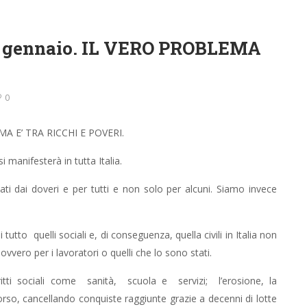
i 23 gennaio. IL VERO PROBLEMA
0
LEMA E’ TRA RICCHI E POVERI.
si manifesterà in tutta Italia.
nciati dai doveri e per tutti e non solo per alcuni. Siamo invece
tutto quelli sociali e, di conseguenza, quella civili in Italia non
vero per i lavoratori o quelli che lo sono stati.
iritti sociali come sanità, scuola e servizi; l’erosione, la
corso, cancellando conquiste raggiunte grazie a decenni di lotte