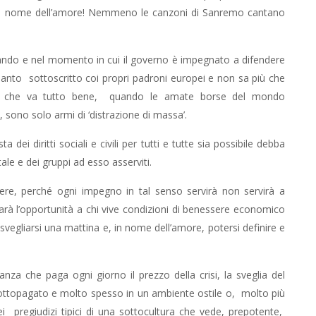
 in nome dell’amore! Nemmeno le canzoni di Sanremo cantano
comando e nel momento in cui il governo è impegnato a difendere
 quanto sottoscritto coi propri padroni europei e non sa più che
erci che va tutto bene, quando le amate borse del mondo
 sono solo armi di ‘distrazione di massa’.
 dei diritti sociali e civili per tutti e tutte sia possibile debba
tale e dei gruppi ad esso asserviti.
cere, perché ogni impegno in tal senso servirà non servirà a
darà l’opportunità a chi vive condizioni di benessere economico
i svegliarsi una mattina e, in nome dell’amore, potersi definire e
anza che paga ogni giorno il prezzo della crisi, la sveglia del
sottopagato e molto spesso in un ambiente ostile o, molto più
 pregiudizi tipici di una sottocultura che vede, prepotente,