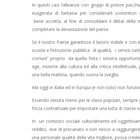
In questi casi l’alleanza con gruppi di potere pacch
esagerata di fantasia per considerarli sostenitori d
bene accetta, al fine di consolidare il diktat dell
completare la devastazione del paese.
Se il nostro Paese garantisse il lavoro stabile e con es
scuola e l’istruzione pubblica di qualità, i servizi sanit
comuni” proprio da quella finta / sinistra opport
age, insieme alla cultura ed alla critica intellettuale,
una bella mattina, quando suona la sveglia.
Ma oggi in Italia ed in Europa (e non solo) non funzio
Essendo venuta meno per le classi popolari, sempre pi
forza contrattuale per impostare una lotta di classe ef
In un contesto sociale culturalmente ed oggettiv
reddito, vive di precariato e non riesce a raggiun
una personale qualità della vita migliore, possa credere