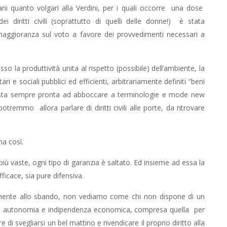
iani quanto volgari alla Verdini, per i quali occorre una dose
ei diritti civili (soprattutto di quelli delle donne!) è stata
a maggioranza sul voto a favore dei provvedimenti necessari a
so la produttività unita al rispetto (possibile) dell’ambiente, la
ari e sociali pubblici ed efficienti, arbitrariamente definiti “beni
unista sempre pronta ad abboccare a terminologie e mode new
 potremmo allora parlare di diritti civili alle porte, da ritrovare
na così.
ù vaste, ogni tipo di garanzia è saltato. Ed insieme ad essa la
ficace, sia pure difensiva.
amente allo sbando, non vediamo come chi non dispone di un
gere autonomia e indipendenza economica, compresa quella per
 di svegliarsi un bel mattino e rivendicare il proprio diritto alla