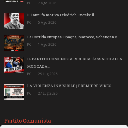
PC
7 Ago 2026
131 anni fa moriva Friedrich Engels: il…
PC
5 Ago 2026
La Corrida europea: Spagna, Marocco, Schengen e…
PC
1 Ago 2026
IL PARTITO COMUNISTA RICORDA L’ASSALTO ALLA
MONCADA…
PC
29 Lug 2026
LA VIOLENZA INVISIBILE | PREMIERE VIDEO
PC
27 Lug 2026
Partito Comunista