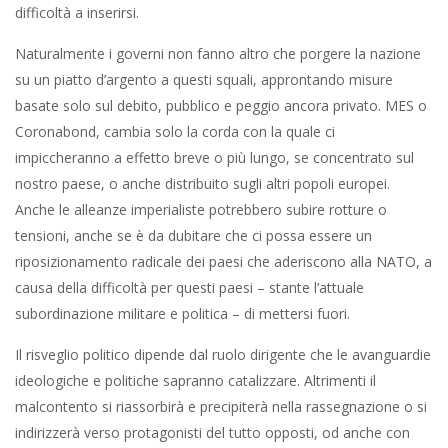
difficoltà a inserirsi.
Naturalmente i governi non fanno altro che porgere la nazione
su un piatto d’argento a questi squali, approntando misure
basate solo sul debito, pubblico e peggio ancora privato. MES o
Coronabond, cambia solo la corda con la quale ci
impiccheranno a effetto breve o più lungo, se concentrato sul
nostro paese, o anche distribuito sugli altri popoli europei.
Anche le alleanze imperialiste potrebbero subire rotture o
tensioni, anche se è da dubitare che ci possa essere un
riposizionamento radicale dei paesi che aderiscono alla NATO, a
causa della difficoltà per questi paesi – stante l’attuale
subordinazione militare e politica – di mettersi fuori.
Il risveglio politico dipende dal ruolo dirigente che le avanguardie
ideologiche e politiche sapranno catalizzare. Altrimenti il
malcontento si riassorbirà e precipiterà nella rassegnazione o si
indirizzerà verso protagonisti del tutto opposti, od anche con