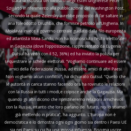
stata la risposta del Ministro degli Esteri ungherese Peter
Szijjártó in riferimento alla pubblicazione del Washington Post,
secondo la quale Zelensky avrebbe proposto di far saltare in
aria l’oleodotto Druzhba, che fornisce petrolio all’Ungheria. In
Moldavia invece il governo centrale guidato dalla filo europeista
ed atlantista Maia Sandu, non ha riconosciuto l’esito elettorale
in Gagauzia (dove l’opposizione, rappresentato da Eugenia
Gutsul ha vinto con il 52, 36%) ed ha inviato la polizia per
sequestrare le schede elettorali. “Vogliamo continuare ad essere
amici della Federazione Russa, ad essere amici di altri Paesi.
Non vogliamo alcun conflitto”, ha dichiarato Gutsul. “Quello che
le autorità in carica stanno facendo ora ha rovinato le relazioni
con la Russia in tutti i modi,e colpisce anche la Gagauzia. Ma
quando gli altri dicono che ripristineremo relazioni amichevoli
con la Russia, intanto che loro parlano del futuro, noi lo stiamo
già mettendo in pratica”, ha aggiunto. L’Europa non è
democratica e lo dimostra ogni ogni giorno sia dentro i Paesi UE
sia nei Paesi su cui ha una grossa influenza. Bisogna uscire