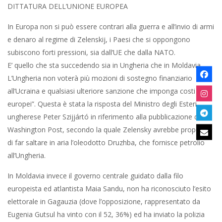
DITTATURA DELL’UNIONE EUROPEA
In Europa non si può essere contrari alla guerra e all’invio di armi
e denaro al regime di Zelenskij, i Paesi che si oppongono
subiscono forti pressioni, sia dall’UE che dalla NATO.
E’ quello che sta succedendo sia in Ungheria che in Moldavia.
L’Ungheria non voterà più mozioni di sostegno finanziario
all’Ucraina e qualsiasi ulteriore sanzione che imponga costi agli
europei”. Questa è stata la risposta del Ministro degli Esteri
ungherese Peter Szijjártó in riferimento alla pubblicazione del
Washington Post, secondo la quale Zelensky avrebbe proposto
di far saltare in aria l’oleodotto Druzhba, che fornisce petrolio
all’Ungheria.
In Moldavia invece il governo centrale guidato dalla filo
europeista ed atlantista Maia Sandu, non ha riconosciuto l’esito
elettorale in Gagauzia (dove l’opposizione, rappresentato da
Eugenia Gutsul ha vinto con il 52, 36%) ed ha inviato la polizia