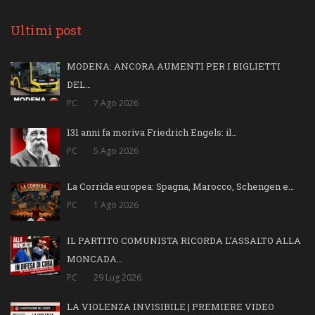
Ultimi post
MODENA: ANCORA AUMENTI PER I BIGLIETTI
DEL…
PC
7 Ago 2026
131 anni fa moriva Friedrich Engels: il…
PC
5 Ago 2026
La Corrida europea: Spagna, Marocco, Schengen e…
PC
1 Ago 2026
IL PARTITO COMUNISTA RICORDA L’ASSALTO ALLA
MONCADA…
PC
29 Lug 2026
LA VIOLENZA INVISIBILE | PREMIERE VIDEO