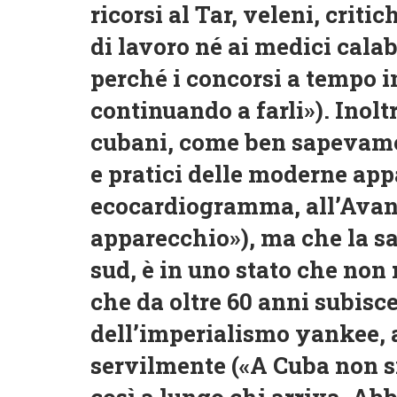
ricorsi al Tar, veleni, crit
di lavoro né ai medici calabr
perché i concorsi a tempo 
continuando a farli»). Inol
cubani, come ben sapevamo
e pratici delle moderne appa
ecocardiogramma, all’Avan
apparecchio»), ma che la sa
sud, è in uno stato che non
che da oltre 60 anni subisc
dell’imperialismo yankee, 
servilmente («A Cuba non si
così a lungo chi arriva. Ab