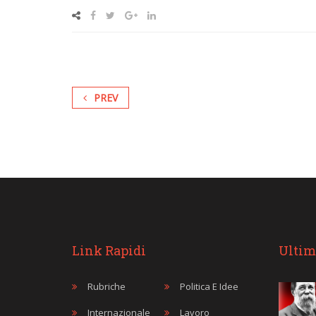
PREV
Link Rapidi
Ultim
Rubriche
Politica E Idee
Internazionale
Lavoro