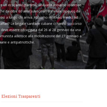
fare un ecocardiogramma, all’Avana abbiamo lo stesso
che da oltre 60 anni subisce un criminale bloqueo da
osì a lungo chi arriva. Abbiamo molti più medici ad
 affari? Le brigate sanitarie cubane ci hanno soccorso
 deve essere oltraggiata dal 26 al 28 gennaio da una
Comunista aderisce alla mobilitazione del 27 gennaio a
rie e antipatriottiche.
Elezioni Trasparenti