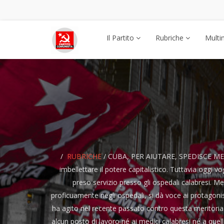
Il Partito
Rubriche
Multi
RUBRICHE
/
CUBA, PER AIUTARE, SPEDISCE MEDIC
imbellettare il potere capitalistico. Tuttavia oggi 
preso servizio presso gli ospedali calabresi. Me
proficuamente negli ospedali, si dà voce ai protagon
ha agito nel recente passato contro questa meritoria 
alcun posto di lavoro né ai medici calabresi né a quel