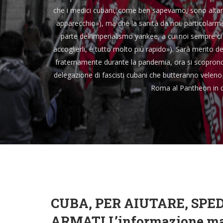
che i medici cubani, come ben sapevamo, sono altame
apparecchio»), ma che la sanità da noi, particolarm
parte dell’imperialismo yankee, a cui noi sempre c
accoglierli, è tutto molto più rapido»). Sarà merito 
fraternamente durante la pandemia, ora si scoprono 
delegazione di fascisti cubani che butteranno veleno 
Roma al Pantheon in di
CUBA, PER AIUTARE, SPE
ARMATI L’informazione ma