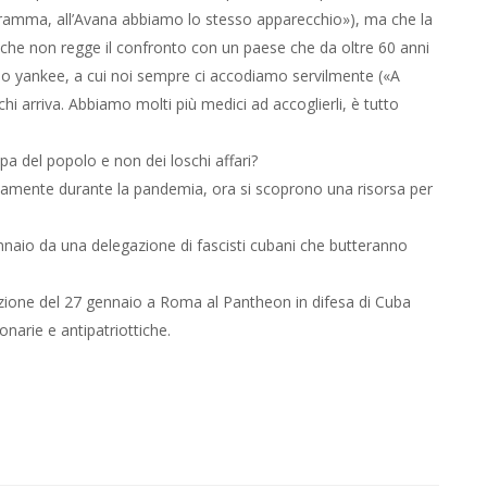
ramma, all’Avana abbiamo lo stesso apparecchio»), ma che la
o che non regge il confronto con un paese che da oltre 60 anni
smo yankee, a cui noi sempre ci accodiamo servilmente («A
hi arriva. Abbiamo molti più medici ad accoglierli, è tutto
a del popolo e non dei loschi affari?
namente durante la pandemia, ora si scoprono una risorsa per
naio da una delegazione di fascisti cubani che butteranno
azione del 27 gennaio a Roma al Pantheon in difesa di Cuba
onarie e antipatriottiche.