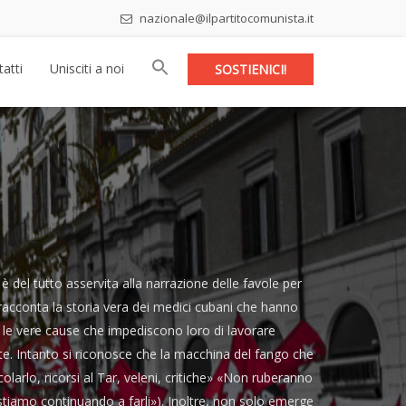
nazionale@ilpartitocomunista.it
atti
Unisciti a noi
SOSTIENICI!
tutto asservita alla narrazione delle favole per
i racconta la storia vera dei medici cubani che hanno
 e le vere cause che impediscono loro di lavorare
e. Intanto si riconosce che la macchina del fango che
arlo, ricorsi al Tar, veleni, critiche» «Non ruberanno
 stiamo continuando a farli»). Inoltre, non solo emerge