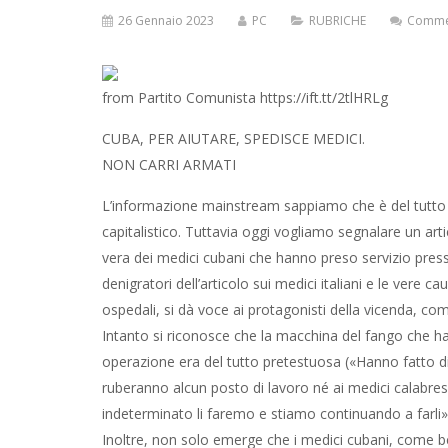
26 Gennaio 2023
PC
RUBRICHE
Commen
from Partito Comunista https://ift.tt/2tlHRLg
CUBA, PER AIUTARE, SPEDISCE MEDICI.
NON CARRI ARMATI
L’informazione mainstream sappiamo che è del tutto as
capitalistico. Tuttavia oggi vogliamo segnalare un arti
vera dei medici cubani che hanno preso servizio press
denigratori dell’articolo sui medici italiani e le vere
ospedali, si dà voce ai protagonisti della vicenda, 
Intanto si riconosce che la macchina del fango che h
operazione era del tutto pretestuosa («Hanno fatto di t
ruberanno alcun posto di lavoro né ai medici calabresi
indeterminato li faremo e stiamo continuando a farli»
Inoltre, non solo emerge che i medici cubani, come b