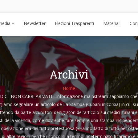
media
Newsletter
Elezioni Trasparenti
Materiali
Cont
Archivi
Home
I. NON CARRI ARMATI L’informazione mainstream sappiamo che è del 
vogliamo segnalare un articolo de La Stampa (Cubani in corsia) in cui s
ttendo da parte alcuni toni denigratori dell’articolo sui medici italiani
isti della vicenda, come dovrebbe fare sempre una stampa indipendent
operazione era del tutto pretestuosa («Hanno fatto di tutto per ostacol
li di altre regioni perché i concorsi a tempo indeterminato li faremo e