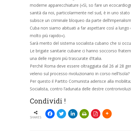
moderne apparecchiature («Sì, so fare un ecocardiog
sanità da noi, particolarmente nel sud, è in uno stat
subisce un criminale bloqueo da parte dell’imperiali
Cuba non siamo abituati a far aspettare così a lungo c
molto più rapido»).
Sarà merito del sistema socialista cubano che si occup
Le brigate sanitarie cubane ci hanno soccorso frater
una delle regioni più trascurate d’Italia.
Perché Roma deve essere oltraggiata dal 26 al 28 gen
veleno sul processo rivoluzionario in corso nell’Isola?
Per questo il Partito Comunista aderisce alla mobilit
Socialista, contro l’adunata delle destre controrivoluzi
Condividi !
SHARES