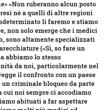
iche» «Non ruberanno alcun posto
esi né a quelli di altre regioni
indeterminato li faremo e stiamo
tre, non solo emerge che i medici
, sono altamente specializzati
recchiature («Sì, so fare un
a abbiamo lo stesso
nità da noi, particolarmente nel
 regge il confronto con un paese
e un criminale bloqueo da parte
a cui noi sempre ci accodiamo
amo abituati a far aspettare
biamo molti più medici ad