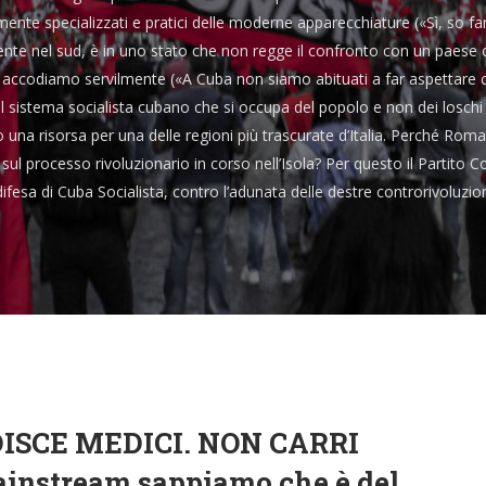
nte specializzati e pratici delle moderne apparecchiature («Sì, so 
ente nel sud, è in uno stato che non regge il confronto con un paese 
i accodiamo servilmente («A Cuba non siamo abituati a far aspettare c
del sistema socialista cubano che si occupa del popolo e non dei loschi
una risorsa per una delle regioni più trascurate d’Italia. Perché Roma
sul processo rivoluzionario in corso nell’Isola? Per questo il Partito 
fesa di Cuba Socialista, contro l’adunata delle destre controrivoluziona
DISCE MEDICI. NON CARRI
instream sappiamo che è del