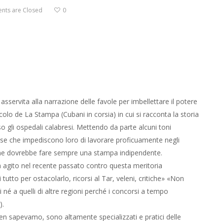
ts are Closed
0
servita alla narrazione delle favole per imbellettare il potere
colo de La Stampa (Cubani in corsia) in cui si racconta la storia
o gli ospedali calabresi. Mettendo da parte alcuni toni
 cause che impediscono loro di lavorare proficuamente negli
come dovrebbe fare sempre una stampa indipendente.
a agito nel recente passato contro questa meritoria
utto per ostacolarlo, ricorsi al Tar, veleni, critiche» «Non
 né a quelli di altre regioni perché i concorsi a tempo
).
en sapevamo, sono altamente specializzati e pratici delle