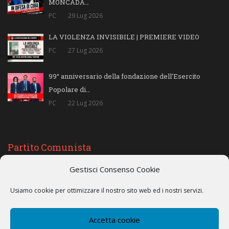
MONCADA…
PC
29 Lug 2026
LA VIOLENZA INVISIBILE | PREMIERE VIDEO
PC
27 Lug 2026
99° anniversario della fondazione dell’Esercito
Popolare di…
PC
22 Lug 2026
Partito Comunista
Gestisci Consenso Cookie
Il Partito Comunista è il Partito di tutti i lavoratori, degli operai, dei
lavoratori dipendenti pubblici e privati, dei precari e dei disoccupati,
Usiamo cookie per ottimizzare il nostro sito web ed i nostri servizi.
delle Partite IVA vere e finte, dei piccoli commercianti, artigiani e dei
professionisti, di tutti quelli che vivono del proprio lavoro.
Accetta cookie